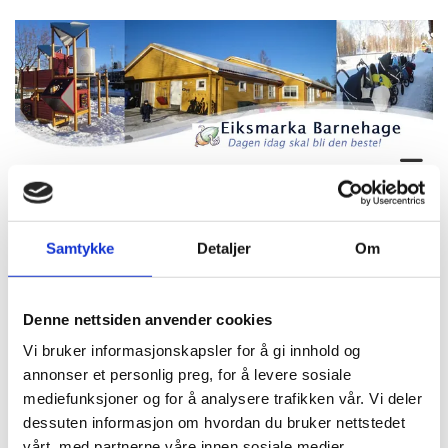
planleggingsdager barnehageåret 2025-2026: 14-15.08.25-
28.11.25-2.1.26-26.5.26.
Samtykke
Detaljer
Om
Vi har stengt mandag-tirsdag og onsdag før skjærtorsdag og
romjulen. Vi holder sommerstengt uke 28-29 og 30.
Denne nettsiden anvender cookies
Vi bruker informasjonskapsler for å gi innhold og
annonser et personlig preg, for å levere sosiale
mediefunksjoner og for å analysere trafikken vår. Vi deler
NB!!!! I våre vedtekter er det medlemmer av Eiksmarka
dessuten informasjon om hvordan du bruker nettstedet
tomtesameie som har prioritet når det gjelder opptak.
vårt, med partnerne våre innen sosiale medier,