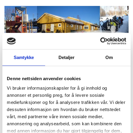
Samtykke
Detaljer
Om
planleggingsdager barnehageåret 2025-2026: 14-15.08.25-
28.11.25-2.1.26-26.5.26.
Denne nettsiden anvender cookies
Vi har stengt mandag-tirsdag og onsdag før skjærtorsdag og
romjulen. Vi holder sommerstengt uke 28-29 og 30.
Vi bruker informasjonskapsler for å gi innhold og
annonser et personlig preg, for å levere sosiale
mediefunksjoner og for å analysere trafikken vår. Vi deler
dessuten informasjon om hvordan du bruker nettstedet
vårt, med partnerne våre innen sosiale medier,
annonsering og analysearbeid, som kan kombinere den
NB!!!! I våre vedtekter er det medlemmer av Eiksmarka
med annen informasjon du har gjort tilgjengelig for dem,
tomtesameie som har prioritet når det gjelder opptak.